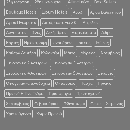
25η Μαρτίου
28η Οκτωβρίου
All inclusive
Best Sellers
Boutique Hotels
Luxury Hotels
Άνοιξη
Αγίου Βαλεντίνου
Αγίου Πνεύματος
Αποδράσεις για ΣΚΙ
Απρίλιος
Αύγουστος
Βίλες
Δεκέμβριος
Διαμερίσματα
Δώρα
Εορτές
Ημιδιατροφή
Ιανουάριος
Ιούλιος
Ιούνιος
Καθαρά Δευτέρα
Καλοκαίρι
Μάιος
Μάρτιος
Νοέμβριος
Ξενοδοχεία 2 Αστέρων
Ξενοδοχεία 3 Αστέρων
Ξενοδοχεία 4 Αστέρων
Ξενοδοχεία 5 Αστέρων
Ξενώνες
Οικογενειακά ξενοδοχεία
Οκτώβριος
Πάσχα
Πρωινό
Πρωινό + Ένα Γεύμα
Πρωτομαγιά
Πρωτοχρονιά
Σεπτέμβριος
Φεβρουάριος
Φθινόπωρο
Φώτα
Χειμώνας
Χριστούγεννα
Χωρίς Πρωινό