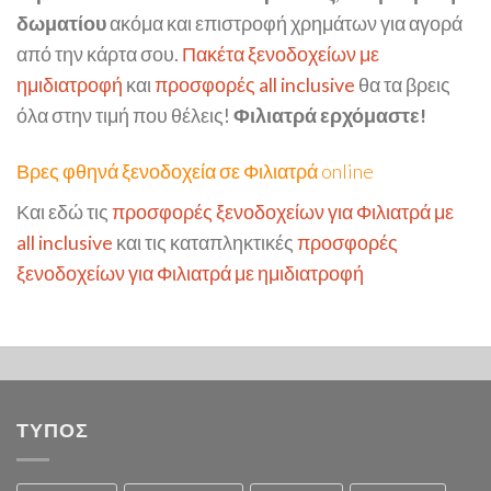
δωματίου
ακόμα και επιστροφή χρημάτων για αγορά
από την κάρτα σου.
Πακέτα ξενοδοχείων με
ημιδιατροφή
και
προσφορές all inclusive
θα τα βρεις
όλα στην τιμή που θέλεις!
Φιλιατρά ερχόμαστε!
Βρες φθηνά ξενοδοχεία σε Φιλιατρά online
Και εδώ τις
προσφορές ξενοδοχείων για Φιλιατρά με
all inclusive
και τις καταπληκτικές
προσφορές
ξενοδοχείων για Φιλιατρά με ημιδιατροφή
ΤΥΠΟΣ