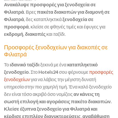
Ανακάλυψε προσφορές για ξενοδοχεία σε
Φιλιατρά
. Βρες
πακέτα διακοπών για διαμονή σε
Φιλιατρά
, δες καταπληκτικά
ξενοδοχεία σε
προσφορά
, κλείσε σε φθηνές τιμές και έφυγες για
εκδρομή
,
διακοπές
και
ταξίδι.
Προσφορές ξενοδοχείων για διακοπές σε
Φιλιατρά
Το
ιδανικό ταξίδι
ξεκινά με ένα
καταπληκτικό
ξενοδοχείο.
Στο
Hotels24
σου φέρνουμε
προσφορές
ξενοδοχείων
για να λάβεις την μέγιστη δυνατή
υπηρεσία στην πιο χαμηλή τιμή. Ένα καλό ξενοδοχείο
δεν είναι τόσο ακριβό όσο νομίζεις
αν κάνεις τη
σωστή επιλογή και αγοράσεις πακέτο διακοπών.
Κλείσε έξυπνα ξενοδοχείο για Φιλιατρά και
κέρδισε επιπλέον διανυκτερεύσεις
,
αναβάθμιση