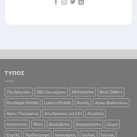
ΤΥΠΟΣ
25η Μαρτίου
28η Οκτωβρίου
All inclusive
Best Sellers
Boutique Hotels
Luxury Hotels
Άνοιξη
Αγίου Βαλεντίνου
Αγίου Πνεύματος
Αποδράσεις για ΣΚΙ
Απρίλιος
Αύγουστος
Βίλες
Δεκέμβριος
Διαμερίσματα
Δώρα
Εορτές
Ημιδιατροφή
Ιανουάριος
Ιούλιος
Ιούνιος