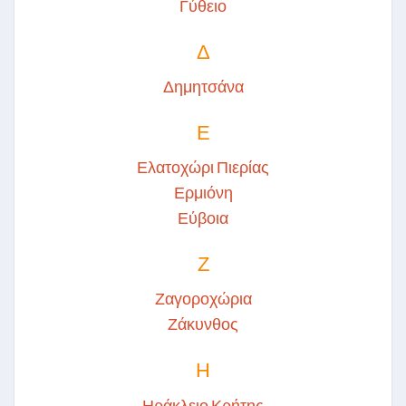
Γύθειο
Δ
Δημητσάνα
Ε
Ελατοχώρι Πιερίας
Ερμιόνη
Εύβοια
Ζ
Ζαγοροχώρια
Ζάκυνθος
Η
Ηράκλειο Κρήτης