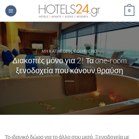
Skip
0
to
content
ΜΗ ΚΑΤΗΓΟΡΙΟΠΟΙΗΜΈΝΟ
Διακοπές μόνο για 2! Τα one-room
ξενοδοχεία που κάνουν θραύση
Το ιδανικό δώρο για το άλλο σου μισό. Ξενοδοχεία με