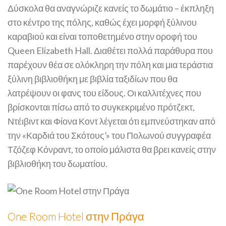
Δύσκολα θα αναγνώριζε κανείς το δωμάτιο – έκπληξη
στο κέντρο της πόλης, καθώς έχει μορφή ξύλινου
καραβιού και είναι τοποθετημένο στην οροφή του
Queen Elizabeth Hall. Διαθέτει πολλά παράθυρα που
παρέχουν θέα σε ολόκληρη την πόλη και μια τεράστια
ξύλινη βιβλιοθήκη με βιβλία ταξιδίων που θα
λατρέψουν οι φανς του είδους. Οι καλλιτέχνες που
βρίσκονται πίσω από το συγκεκριμένο πρότζεκτ,
Ντέιβιντ και Φίονα Κοντ λέγεται ότι εμπνεύστηκαν από
την «Καρδιά του Σκότους’» του Πολωνού συγγραφέα
Τζόζεφ Κόνραντ, το οποίο μάλιστα θα βρει κανείς στην
βιβλιοθήκη του δωματίου.
One Room Hotel στην Πράγα