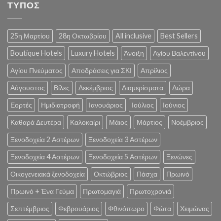
ΤΥΠΟΣ
25η Μαρτίου
28η Οκτωβρίου
All inclusive
Best Sellers
Boutique Hotels
Luxury Hotels
Άνοιξη
Αγίου Βαλεντίνου
Αγίου Πνεύματος
Αποδράσεις για ΣΚΙ
Απρίλιος
Αύγουστος
Βίλες
Δεκέμβριος
Διαμερίσματα
Δώρα
Εορτές
Ημιδιατροφή
Ιανουάριος
Ιούλιος
Ιούνιος
Καθαρά Δευτέρα
Καλοκαίρι
Μάιος
Μάρτιος
Νοέμβριος
Ξενοδοχεία 2 Αστέρων
Ξενοδοχεία 3 Αστέρων
Ξενοδοχεία 4 Αστέρων
Ξενοδοχεία 5 Αστέρων
Ξενώνες
Οικογενειακά ξενοδοχεία
Οκτώβριος
Πάσχα
Πρωινό
Πρωινό + Ένα Γεύμα
Πρωτομαγιά
Πρωτοχρονιά
Σεπτέμβριος
Φεβρουάριος
Φθινόπωρο
Φώτα
Χειμώνας