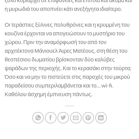
η μυρωδιά του αποπνέει κάτι ανεξήγητα ιδιαίτερο.
Οι τεράστιες ξύλινες πολυθρόνες και η κρυμμένη του
κουζίνα έρχονται να απογειώσουν το μυστήριο του
χώρου. Πριν την αναμόρφωσή του από τον
αρχιτέκτονα Μάνιουελ Άιρες Ματέους, στη θέση του
θεσπέσιου δωματίου βρίσκονταν δύο καλύβες
ψαράδων της περιοχής. Και το κερασάκι στην τούρτα;
Όσο και να μην το πιστεύετε στις παροχές του μικρού
παραδείσου συμπεριλαμβάνεται και το… wi-fi.
Καθόλου άσχημη έμπνευση πάντως.