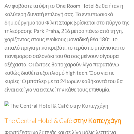
Αν φοβάστε τα ύψη το One Room Hotel δε θα ήταν η
καλύτερη δυνατή επιλογή σας. Το εντυπωσιακό
δημιούργημα του Φίλιπ Σταρκ βρίσκεται στο πύργο της
τηλεόρασης Park Praha, 216 μέτρα πάνω από τη γη,
χαρίζοντας στους ενοίκους μοναδική θέα 180°. Το
απαλό πριγκηπικό κρεβάτι, το τεράστιο μπάνιο και το
πανέμορφο σαλονάκι του θα σας μείνουν σίγουρα
αξέχαστα. Οι άντρες θα το χαρούν λίγο παραπάνω
καθώς διαθέτει εξοπλισμό high tech. Όσο για τις
κυρίες; Ο μπάτλερ με τα 24 ωρών καθήκοντά του θα
είναι εκεί για να εκτελεί την κάθε τους επιθυμία.
The Central Hotel & Café στην Κοπεγχάγη
Φαντάζεσαι να ξυπνάς και σε λίγα μόλις λεπτά να