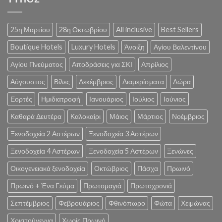
25η Μαρτίου
28η Οκτωβρίου
All inclusive
Best Sellers
Boutique Hotels
Luxury Hotels
Άνοιξη
Αγίου Βαλεντίνου
Αγίου Πνεύματος
Αποδράσεις για ΣΚΙ
Απρίλιος
Αύγουστος
Βίλες
Δεκέμβριος
Διαμερίσματα
Δώρα
Εορτές
Ημιδιατροφή
Ιανουάριος
Ιούλιος
Ιούνιος
Καθαρά Δευτέρα
Καλοκαίρι
Μάιος
Μάρτιος
Νοέμβριος
Ξενοδοχεία 2 Αστέρων
Ξενοδοχεία 3 Αστέρων
Ξενοδοχεία 4 Αστέρων
Ξενοδοχεία 5 Αστέρων
Ξενώνες
Οικογενειακά ξενοδοχεία
Οκτώβριος
Πάσχα
Πρωινό
Πρωινό + Ένα Γεύμα
Πρωτομαγιά
Πρωτοχρονιά
Σεπτέμβριος
Φεβρουάριος
Φθινόπωρο
Φώτα
Χειμώνας
Χριστούγεννα
Χωρίς Πρωινό