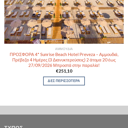
ΑΜΜΟΥΔΙΆ
ΠΡΟΣΦΟΡΑ 4* Sunrise Beach Hotel Preveza – Αμμουδιά,
Πρέβεζα 4 Ημέρες (3 Διανυκτερεύσεις) 2 άτομα 20 έως
27/09/2026 Μπροστά στην παραλία!
€
251,10
ΔΕΣ ΠΕΡΙΣΣΟΤΕΡΑ
ΤΥΠΟΣ