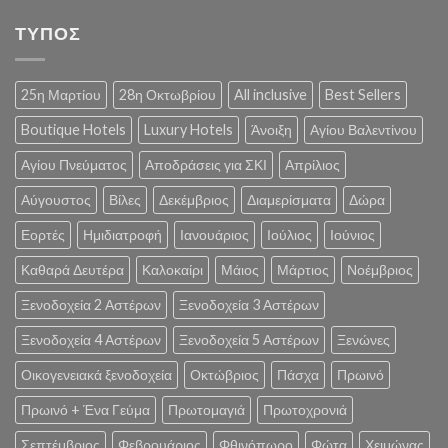
ΤΥΠΟΣ
25η Μαρτίου
28η Οκτωβρίου
All inclusive
Best Sellers
Boutique Hotels
Luxury Hotels
Άνοιξη
Αγίου Βαλεντίνου
Αγίου Πνεύματος
Αποδράσεις για ΣΚΙ
Απρίλιος
Αύγουστος
Βίλες
Δεκέμβριος
Διαμερίσματα
Δώρα
Εορτές
Ημιδιατροφή
Ιανουάριος
Ιούλιος
Ιούνιος
Καθαρά Δευτέρα
Καλοκαίρι
Μάιος
Μάρτιος
Νοέμβριος
Ξενοδοχεία 2 Αστέρων
Ξενοδοχεία 3 Αστέρων
Ξενοδοχεία 4 Αστέρων
Ξενοδοχεία 5 Αστέρων
Ξενώνες
Οικογενειακά ξενοδοχεία
Οκτώβριος
Πάσχα
Πρωινό
Πρωινό + Ένα Γεύμα
Πρωτομαγιά
Πρωτοχρονιά
Σεπτέμβριος
Φεβρουάριος
Φθινόπωρο
Φώτα
Χειμώνας