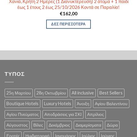
Χανιά, Κρήτη 2 Ημέρες (1 Διανυκτέρευση) 2 άτομα + 1 παιδί
έως 1 έτους 2 έως 25/10/2026 Κοντά σε Παραλία!
€
162,00
ΔΕΣ ΠΕΡΙΣΣΟΤΕΡΑ
ΤΥΠΟΣ
25η Μαρτίου
28η Οκτωβρίου
All inclusive
Best Sellers
Boutique Hotels
Luxury Hotels
Άνοιξη
Αγίου Βαλεντίνου
Αγίου Πνεύματος
Αποδράσεις για ΣΚΙ
Απρίλιος
Αύγουστος
Βίλες
Δεκέμβριος
Διαμερίσματα
Δώρα
Εορτές
Ημιδιατροφή
Ιανουάριος
Ιούλιος
Ιούνιος