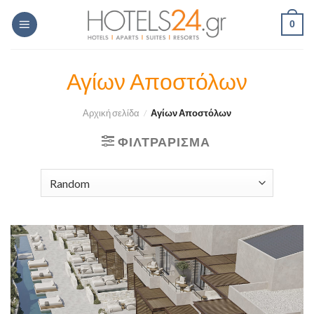
Skip
0
to
content
Αγίων Αποστόλων
Αρχική σελίδα
/
Αγίων Αποστόλων
ΦΙΛΤΡΆΡΙΣΜΑ