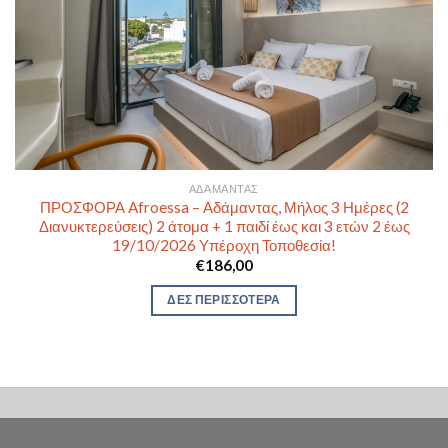
ΑΔΆΜΑΝΤΑΣ
ΠΡΟΣΦΟΡΑ Afroessa – Αδάμαντας, Μήλος 3 Ημέρες (2
Διανυκτερεύσεις) 2 άτομα + 1 παιδί έως και 3 ετών 2 έως
19/10/2026 Υπέροχη Τοποθεσία!
€
186,00
ΔΕΣ ΠΕΡΙΣΣΟΤΕΡΑ