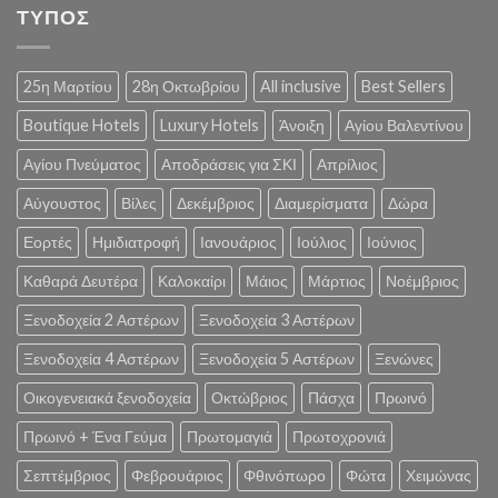
ΤΥΠΟΣ
25η Μαρτίου
28η Οκτωβρίου
All inclusive
Best Sellers
Boutique Hotels
Luxury Hotels
Άνοιξη
Αγίου Βαλεντίνου
Αγίου Πνεύματος
Αποδράσεις για ΣΚΙ
Απρίλιος
Αύγουστος
Βίλες
Δεκέμβριος
Διαμερίσματα
Δώρα
Εορτές
Ημιδιατροφή
Ιανουάριος
Ιούλιος
Ιούνιος
Καθαρά Δευτέρα
Καλοκαίρι
Μάιος
Μάρτιος
Νοέμβριος
Ξενοδοχεία 2 Αστέρων
Ξενοδοχεία 3 Αστέρων
Ξενοδοχεία 4 Αστέρων
Ξενοδοχεία 5 Αστέρων
Ξενώνες
Οικογενειακά ξενοδοχεία
Οκτώβριος
Πάσχα
Πρωινό
Πρωινό + Ένα Γεύμα
Πρωτομαγιά
Πρωτοχρονιά
Σεπτέμβριος
Φεβρουάριος
Φθινόπωρο
Φώτα
Χειμώνας