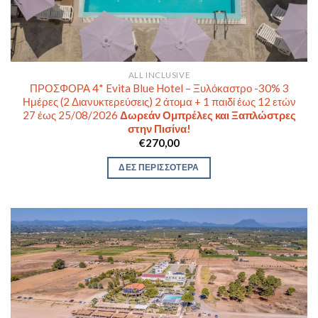
ALL INCLUSIVE
ΠΡΟΣΦΟΡΑ 4* Evita Blue Hotel – Ξυλόκαστρο -30% 3
Ημέρες (2 Διανυκτερεύσεις) 2 άτομα + 1 παιδί έως 12 ετών
27 έως 25/08/2026
Δωρεάν Ομπρέλες και Ξαπλώστρες
στην Πισίνα!
€
270,00
ΔΕΣ ΠΕΡΙΣΣΟΤΕΡΑ