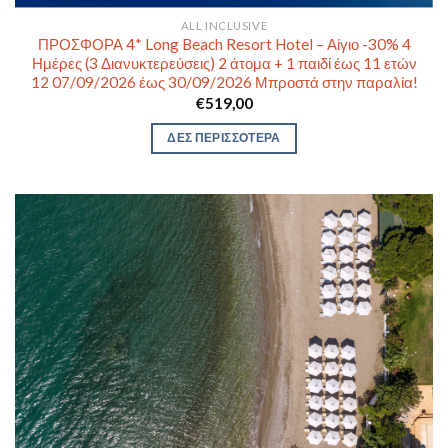
ALL INCLUSIVE
ΠΡΟΣΦΟΡΑ 4* Long Beach Resort Hotel – Αίγιο -30% 4
Ημέρες (3 Διανυκτερεύσεις) 2 άτομα + 1 παιδί έως 11 ετών
12 07/09/2026 έως 30/09/2026 Μπροστά στην παραλία!
€
519,00
ΔΕΣ ΠΕΡΙΣΣΟΤΕΡΑ