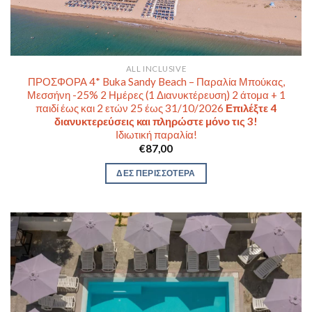
ALL INCLUSIVE
ΠΡΟΣΦΟΡΑ 4* Buka Sandy Beach – Παραλία Μπούκας,
Μεσσήνη -25% 2 Ημέρες (1 Διανυκτέρευση) 2 άτομα + 1
παιδί έως και 2 ετών 25 έως 31/10/2026
Επιλέξτε 4
διανυκτερεύσεις και πληρώστε μόνο τις 3!
Ιδιωτική παραλία!
€
87,00
ΔΕΣ ΠΕΡΙΣΣΟΤΕΡΑ