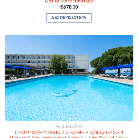
Go For More πόντους!
€
678,00
ΔΕΣ ΠΕΡΙΣΣΟΤΕΡΑ
ALL INCLUSIVE
ΠΡΟΣΦΟΡΑ 4* Porto Rio Hotel – Ρίο, Πάτρα -45% 4
Ημέρες (3 Διανυκτερεύσεις) 2 άτομα + 1 παιδί έως 12 ετών