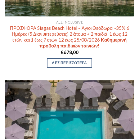
ALL INCLUSIVE
ΠΡΟΣΦΟΡΑ Siagas Beach Hotel – Άγιοι Θεόδωροι -35% 6
Ημέρες (5 Διανυκτερεύσεις) 2 άτομα + 2 παιδιά, 1 έως 12
ετών και 1 έως 7 ετών 12 έως 25/08/2026
Καθημερινή
προβολή παιδικών ταινιών!
€
678,00
ΔΕΣ ΠΕΡΙΣΣΟΤΕΡΑ