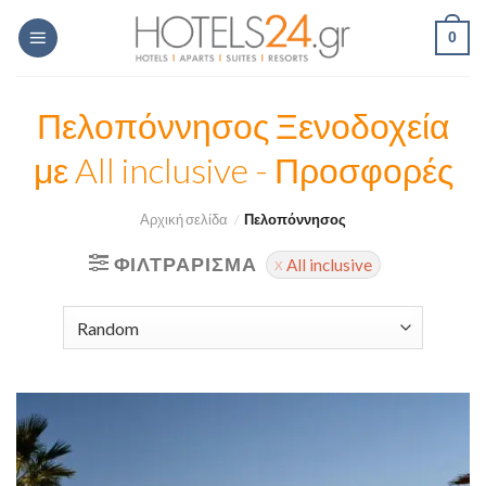
Skip
0
to
content
Πελοπόννησος Ξενοδοχεία
με All inclusive - Προσφορές
Αρχική σελίδα
/
Πελοπόννησος
ΦΙΛΤΡΆΡΙΣΜΑ
All inclusive