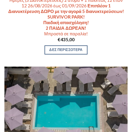
12 26/08/2026 έως 01/09/2026
Επιπλέον 1
Διανυκτέρευση ΔΩΡΟ με την αγορά 5 διανυκτερεύσεων!
SURVIVOR PARK!
Παιδική απασχόληση!
2 ΠΑΙΔΙΑ ΔΩΡΕΑΝ!
Μπροστά σε παραλία!
€
435,00
ΔΕΣ ΠΕΡΙΣΣΟΤΕΡΑ