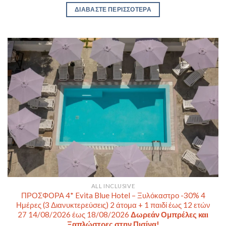
ΔΙΑΒΆΣΤΕ ΠΕΡΙΣΣΌΤΕΡΑ
ALL INCLUSIVE
ΠΡΟΣΦΟΡΑ 4* Evita Blue Hotel – Ξυλόκαστρο -30% 4
Ημέρες (3 Διανυκτερεύσεις) 2 άτομα + 1 παιδί έως 12 ετών
27 14/08/2026 έως 18/08/2026
Δωρεάν Ομπρέλες και
Ξαπλώστρες στην Πισίνα!